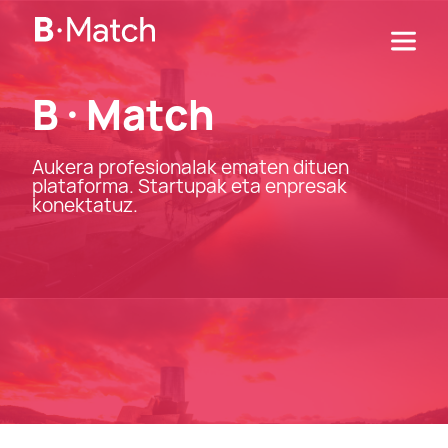
B·Match
Aukera profesionalak ematen dituen
plataforma. Startupak eta enpresak
konektatuz.