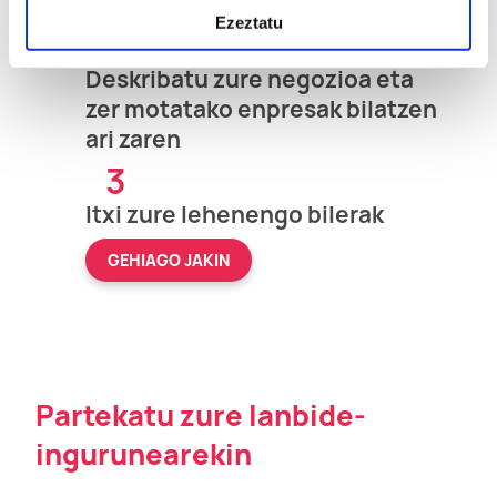
Eman izena B-Matchen
Ezeztatu
2
Deskribatu zure negozioa eta
zer motatako enpresak bilatzen
ari zaren
3
Itxi zure lehenengo bilerak
GEHIAGO JAKIN
Partekatu zure lanbide-
ingurunearekin