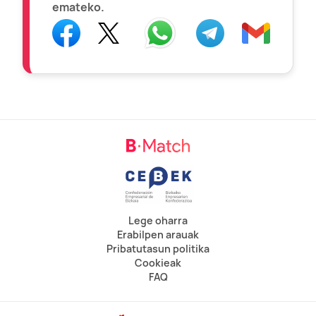
emateko.
Lege oharra
Erabilpen arauak
Pribatutasun politika
Cookieak
FAQ