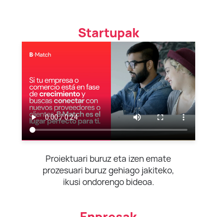
Startupak
Proiektuari buruz eta izen emate
prozesuari buruz gehiago jakiteko,
ikusi ondorengo bideoa.