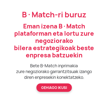
B·Match-ri buruz
Eman izena B·Match
plataforman eta lortu zure
negoziorako
bilera estrategikoak beste
enpresa batzuekin
Bete B-Match inprimakia
zure negoziorako garrantzitsuak izango
diren enpresekin konektatzeko.
GEHIAGO IKUSI