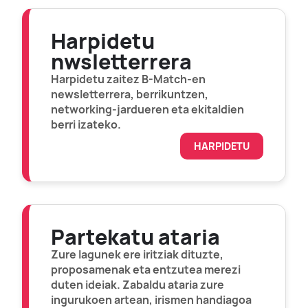
Harpidetu
nwsletterrera
Harpidetu zaitez B-Match-en
newsletterrera, berrikuntzen,
networking-jardueren eta ekitaldien
berri izateko.
HARPIDETU
Partekatu ataria
Zure lagunek ere iritziak dituzte,
proposamenak eta entzutea merezi
duten ideiak. Zabaldu ataria zure
ingurukoen artean, irismen handiagoa