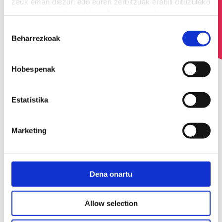
zeuk eman diezun edo euren zerbitzuak erabili dituzulako
eskuratu duten bestelako informazio batekin uztartzeko.
Baimena
Beharrezkoak
hautatzea
Hobespenak
Estatistika
Marketing
Dena onartu
Nola funtzionatzen du?
1
Allow selection